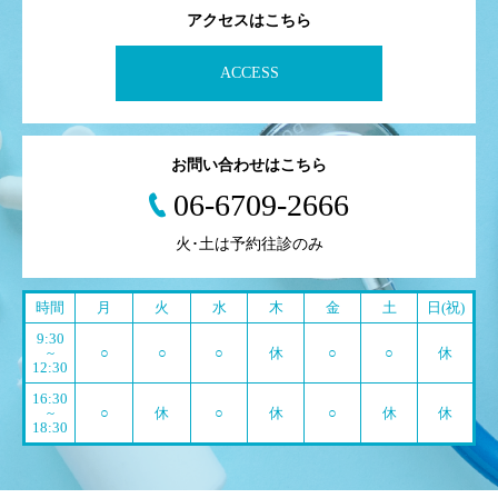
アクセスはこちら
ACCESS
お問い合わせはこちら
06-6709-2666
火･土は予約往診のみ
時間
月
火
水
木
金
土
日(祝)
9:30
~
○
○
○
休
○
○
休
12:30
16:30
~
○
休
○
休
○
休
休
18:30