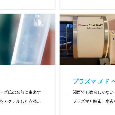
機能改善が期待されま
ノ酸からなる物質で元
力な抗酸化作用を⽰す
プラズマ メド 
ーズ氏の名前に由来す
関西でも数台しかない
をカクテルした点滴で
プラズマと酸素、水素
たり、喘息や慢性疲
です。施術時間は50