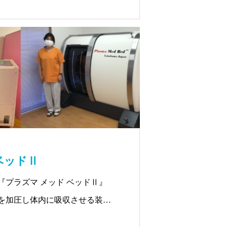
す。 グルタチオンは3つのアミ
々筋⾁や肝臓などに分布し、強
成分です。
ベッドⅡ
『プラズマ メッド ベッドⅡ』
を加圧し体内に吸収させる装置
分です。ぜひお試しください。